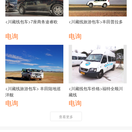
<川藏线包车>7座商务途睿欧
<川藏线旅游包车>丰田普拉多
电询
电询
<川藏线旅游包车> 丰田陆地巡
<川藏线包车价格>福特全顺川
洋舰
藏线
电询
电询
查看更多