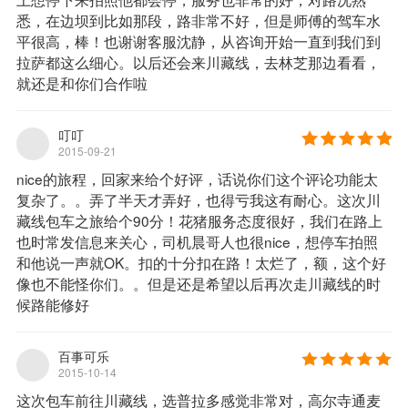
悉，在边坝到比如那段，路非常不好，但是师傅的驾车水
平很高，棒！也谢谢客服沈静，从咨询开始一直到我们到
拉萨都这么细心。以后还会来川藏线，去林芝那边看看，
就还是和你们合作啦
叮叮
2015-09-21
nice的旅程，回家来给个好评，话说你们这个评论功能太
复杂了。。弄了半天才弄好，也得亏我这有耐心。这次川
藏线包车之旅给个90分！花猪服务态度很好，我们在路上
也时常发信息来关心，司机晨哥人也很nice，想停车拍照
和他说一声就OK。扣的十分扣在路！太烂了，额，这个好
像也不能怪你们。。但是还是希望以后再次走川藏线的时
候路能修好
百事可乐
2015-10-14
这次包车前往川藏线，选普拉多感觉非常对，高尔寺通麦