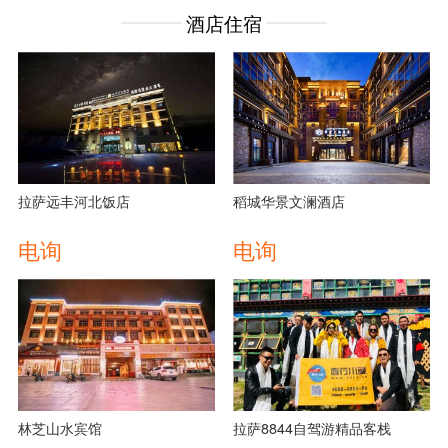
酒店住宿
拉萨远丰河北饭店
稻城华景文澜酒店
电询
电询
林芝山水宾馆
拉萨8844自驾游精品客栈