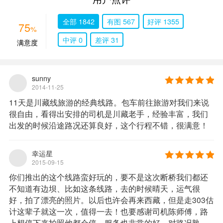
全部 1842
有图 567
好评 1355
75
%
中评 0
差评 31
满意度
sunny
2014-11-25
11天是川藏线旅游的经典线路。包车前往旅游对我们来说
很自由，看得出安排的司机是川藏老手，经验丰富，我们
出发的时候沿途路况还算良好，这个行程不错，很满意！
幸运星
2015-09-15
你们推出的这个线路蛮好玩的，要不是这次断桥我们都还
不知道有边坝、比如这条线路，去的时候晴天，运气很
好，拍了漂亮的照片。以后也许会再来西藏，但是走303估
计这辈子就这一次，值得一去！也要感谢司机陈师傅，路
上想停下来拍照他都会停，服务也非常的好，对路况熟